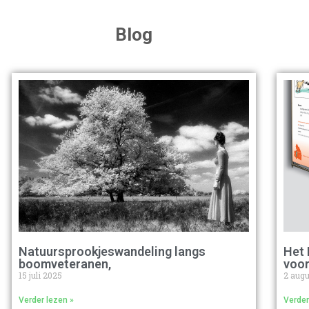
Blog
Natuursprookjeswandeling langs
Het 
boomveteranen,
voo
15 juli 2025
2 aug
Verder lezen »
Verder