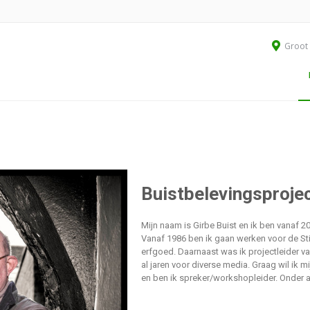
Groot 
Buistbelevingsproje
Mijn naam is
Girbe
Buist en ik ben vanaf 2
Vanaf
1986 ben ik gaan werken voor de Sti
erfgoed. Daarnaast was ik projectleider v
al jaren voor diverse media. Graag wil ik
en ben ik spreker/workshopleider. Onder 