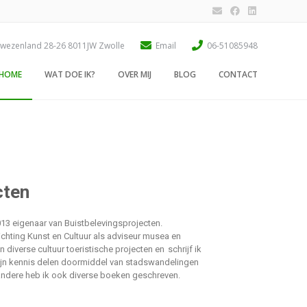
wezenland 28-26 8011JW Zwolle
Email
06-51085948
HOME
WAT DOE IK?
OVER MIJ
BLOG
CONTACT
cten
013 eigenaar van Buistbelevingsprojecten
.
chting Kunst en Cultuur als adviseur musea en
an diverse
cultuur toeristische
projecten en schrijf ik
 mijn kennis delen doormiddel van stadswandelingen
andere heb ik ook diverse boeken geschreven.