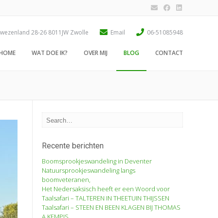
wezenland 28-26 8011JW Zwolle
Email
06-51085948
HOME
WAT DOE IK?
OVER MIJ
BLOG
CONTACT
Recente berichten
Boomsprookjeswandeling in Deventer
Natuursprookjeswandeling langs
boomveteranen,
Het Nedersaksisch heeft er een Woord voor
Taalsafari – TALTEREN IN THEETUIN THIJSSEN
Taalsafari – STEEN EN BEEN KLAGEN BIJ THOMAS
A KEMPIS