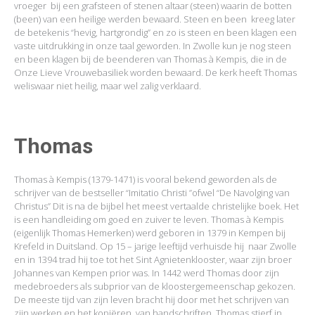
vroeger bij een grafsteen of stenen altaar (steen) waarin de botten
(been) van een heilige werden bewaard. Steen en been kreeg later
de betekenis “hevig, hartgrondig” en zo is steen en been klagen een
vaste uitdrukking in onze taal geworden. In Zwolle kun je nog steen
en been klagen bij de beenderen van Thomas à Kempis, die in de
Onze Lieve Vrouwebasiliek worden bewaard. De kerk heeft Thomas
weliswaar niet heilig, maar wel zalig verklaard.
Thomas
Thomas à Kempis (1379-1471) is vooral bekend geworden als de
schrijver van de bestseller “Imitatio Christi ”ofwel “De Navolging van
Christus” Dit is na de bijbel het meest vertaalde christelijke boek. Het
is een handleiding om goed en zuiver te leven. Thomas à Kempis
(eigenlijk Thomas Hemerken) werd geboren in 1379 in Kempen bij
Krefeld in Duitsland. Op 15 – jarige leeftijd verhuisde hij naar Zwolle
en in 1394 trad hij toe tot het Sint Agnietenklooster, waar zijn broer
Johannes van Kempen prior was. In 1442 werd Thomas door zijn
medebroeders als subprior van de kloostergemeenschap gekozen.
De meeste tijd van zijn leven bracht hij door met het schrijven van
zijn werken en het kopiëren van handschriften. Thomas stierf in