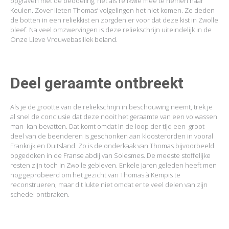
opgraven met de bedoeling, het als relikwie mee te nemen naar
Keulen. Zover lieten Thomas’ volgelingen het niet komen. Ze deden
de botten in een reliekkist en zorgden er voor dat deze kist in Zwolle
bleef. Na veel omzwervingen is deze reliekschrijn uiteindelijk in de
Onze Lieve Vrouwebasiliek beland.
Deel geraamte ontbreekt
Als je de grootte van de reliekschrijn in beschouwing neemt, trek je
al snel de conclusie dat deze nooit het geraamte van een volwassen
man kan bevatten. Dat komt omdat in de loop der tijd een groot
deel van de beenderen is geschonken aan kloosterorden in vooral
Frankrijk en Duitsland. Zo is de onderkaak van Thomas bijvoorbeeld
opgedoken in de Franse abdij van Solesmes. De meeste stoffelijke
resten zijn toch in Zwolle gebleven. Enkele jaren geleden heeft men
nog geprobeerd om het gezicht van Thomas à Kempis te
reconstrueren, maar dit lukte niet omdat er te veel delen van zijn
schedel ontbraken.