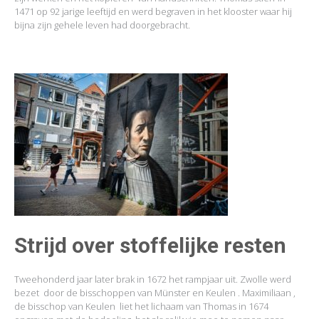
1471 op 92 jarige leeftijd en werd begraven in het klooster waar hij
bijna zijn gehele leven had doorgebracht.
Strijd over stoffelijke resten
Tweehonderd jaar later brak in 1672 het rampjaar uit. Zwolle werd
bezet door de bisschoppen van Münster en Keulen . Maximiliaan ,
de bisschop van Keulen liet het lichaam van Thomas in 1674