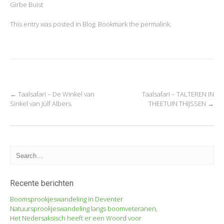
Girbe Buist
This entry was posted in
Blog
. Bookmark the
permalink
.
←
Taalsafari – De Winkel van
Taalsafari – TALTEREN IN
Post navigation
Sinkel van Jülf Albers.
THEETUIN THIJSSEN
→
Recente berichten
Boomsprookjeswandeling in Deventer
Natuursprookjeswandeling langs boomveteranen,
Het Nedersaksisch heeft er een Woord voor