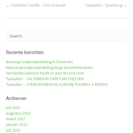
←
Taalsafari Zwolle – Diezerstraat
Taalsafari – Ijsselbrug
→
Post navigation
Recente berichten
Boomsprookjeswandeling in Deventer
Natuursprookjeswandeling langs boomveteranen,
Het Nedersaksisch heeft er een Woord voor
Taalsafari – TALTEREN IN THEETUIN THIJSSEN
Taalsafari – STEEN EN BEEN KLAGEN BIJ THOMAS A KEMPIS
Archieven
juli 2025
augustus 2022
maart 2022
januari 2022
juli 2020