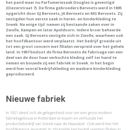
het pand waar nu Parfumeriezaak Douglas is gevestigd
(Diezerstraat 7). De firma gebroeders Bervoets werd in 1895
opgericht door GJ Bervoets, JA Bervoets en MG Bervoets. Zij
vestigden hun eerste zaak in heren- en kinderkleding te
Sneek. Na enige tijd namen zij bestaande zaken over in
Zwolle, Kampen en later Apeldoorn. Iedere broer beheerde
een zaak. GJ Bervoets vestigde zich in Zwolle, waarheen ook
het hoofdkantoor werd verplaatst. Het bedrijf groeide uit
tot een groot concern met filialen verspreid over het gehele
land. In 1907 besloot de firma Bervoets de fabricage van een
deel van de door haar verkochte kleding zelf ter hand te
nemen en bouwde zij een fabriek in Sneek. In het begin
werd hier vooral bedrijfskleding en wasbare kinderkleding
geproduceerd.
Nieuwe fabriek
In 1921 deed zich de gelegenheid voor om een groot modern
fabrieksgebouw in Rotterdam te kopen en verhuisde het
productiebedrijf van Sneek naar de Maasstad . Ook werd hier het
hoofdkantoor gevestigd. In 1914 telde het bedrijf veertien filialen in