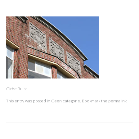
Girbe Buist
This entry was posted in
Geen categorie
. Bookmark the
permalink
.