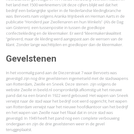
het land met 1500 werknemers Uit deze cijfers blijkt wel dat het
bedrijf een belangrijke speler in de Nederlandse kledingbranche
was. Bervoets nam volgens Aranka Wijnbeek en Herman Aarts in de
publicatie “Honderd jaar Zwollenaren en hun Winkels” (Als de Dag
van Gisteren) een tussenpositie in tussen de goedkope
confectiekleding en de kleermaker. Er werd “kleermakerskwaliteit
”geleverd, maar de kleding werd aangepast aan de wensen van de
klant. Zonder lange wachttijden en goedkoper dan de kleermaker.
Gevelstenen
In het voormalig pand aan de Diezerstraat 7 waar Bervoets was
gevestigd zijn nog drie gevelstenen ingemetseld met de stadswapens
van Rotterdam, Zwolle en Sneek. Deze stenen zijn volgens de
website Zwolle in beeld.nl oorspronkelijk afkomstig uit het nieuwe
pand dat na een brand in 1922 werd gebouwd. Het wapen van Sneek
verwijst naar de stad waar het bedrijf ooit werd opgericht, het wapen
van Rotterdam verwijst naar het nieuwe hoofdkantoor van het bedrijf
en het wapen van Zwolle naar het filiaal dat in onze stad was
gevestigd. In 1949 heeft het pand nog een complete verbouwing
ondergaan en zijn de drie gevelstenen weer in de gevel
teruggeplaatst.