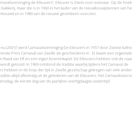
arnavalsvereniging de Eileuvers”. Eileuver is Zwols voor ooievaar. Op de hoek
 bakkerij, maar die is in 1960 in het kader van de nieuwbouwplannen van he
l herbouwd en in 1980 van de nieuwe gevelsteen voorzien.
n nu (2001)” werd Carnavalsvereniging De Eileuvers in 1957 door Zwolse kath
erste Prins Carnaval van Zwolle de geschiedenis in . Er kwam een organisat
en Raad van Elf en een eigen boerenkapel. De Eileuvers hebben ook de na
ordt getooid. In 1969 ontstond de traditie waarbij tijdens het Carnaval de
rs hebben in de loop der tijd in Zwolle gezelschap gekregen van vele ander
aditie altijd afkomstig uit de gelederen van de Eileuvers. Het Carnavalsseiz
sdag, de eerste dag van de jaarlijkse veertigdaagse vastentijd.