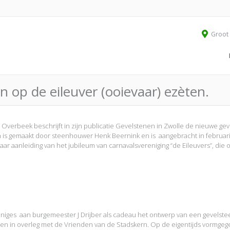
Groot 
en op de eileuver (ooievaar) ezèten.
 Overbeek beschrijft in zijn publicatie Gevelstenen in Zwolle de nieuwe ge
en is gemaakt door steenhouwer Henk Beernink en is aangebracht in februar
aar aanleiding van het jubileum van carnavalsvereniging “de Eileuvers”, die 
einiges aan burgemeester J Drijber als cadeau het ontwerp van een gevelste
een in overleg met de Vrienden van de Stadskern. Op de eigentijds vormge