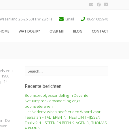
wezenland 28-26 8011JW Zwolle
Email
06-51085948
HOME
WAT DOE IK?
OVER MIJ
BLOG
CONTACT
velsteen
i 1980
op 14
Recente berichten
Boomsprookjeswandeling in Deventer
Natuursprookjeswandeling langs
boomveteranen,
Het Nedersaksisch heeft er een Woord voor
Taalsafari – TALTEREN IN THEETUIN THIJSSEN
en. De
Taalsafari – STEEN EN BEEN KLAGEN BIJ THOMAS
geven
A KEMPIS