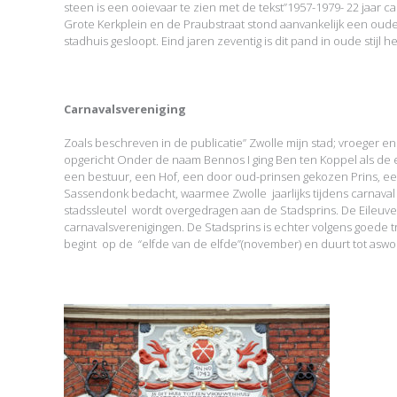
steen is een ooievaar te zien met de tekst”1957-1979- 22 jaar c
Grote Kerkplein en de Praubstraat stond aanvankelijk een oude
stadhuis gesloopt. Eind jaren zeventig is dit pand in oude stij
Carnavalsvereniging
Zoals beschreven in de publicatie” Zwolle mijn stad; vroeger e
opgericht Onder de naam Bennos I ging Ben ten Koppel als de e
een bestuur, een Hof, een door oud-prinsen gekozen Prins, e
Sassendonk bedacht, waarmee Zwolle jaarlijks tijdens carnaval w
stadssleutel wordt overgedragen aan de Stadsprins. De Eileuve
carnavalsverenigingen. De Stadsprins is echter volgens goede tr
begint op de “elfde van de elfde”(november) en duurt tot aswoen