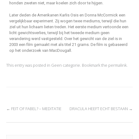
honden zweten niet, maar koelen zich door te hijgen.
Later deden de Amerikanen Karlis Osis en Donna McCormick een
vergelijkbaar experiment. Zij wogen twee mediums, terwijl die hun
ziel uit hun lichaam lieten treden. Het eerste medium vertoonde een
licht gewichtsverlies, terwijl bij het tweede medium geen
verandering werd vastgesteld. Over het gewicht van de ziel is in
2003 een film gemaakt met als titel 21 grams. De film is gebaseerd
op het onderzoek van MacDougall.
This entry was posted in
Geen categorie
. Bookmark the
permalink
.
←
FEIT OF FABEL? – MEDITATIE
DRACULA HEEFT ECHT BESTAAN
→