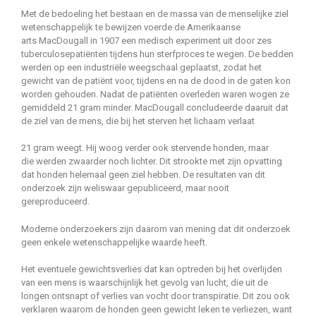
Met de bedoeling het bestaan en de massa van de menselijke ziel
wetenschappelijk te bewijzen voerde de Amerikaanse
arts MacDougall in 1907 een medisch experiment uit door zes
tuberculosepatiënten tijdens hun sterfproces te wegen. De bedden
werden op een industriële weegschaal geplaatst, zodat het
gewicht van de patiënt voor, tijdens en na de dood in de gaten kon
worden gehouden. Nadat de patiënten overleden waren wogen ze
gemiddeld 21 gram minder. MacDougall concludeerde daaruit dat
de ziel van de mens, die bij het sterven het lichaam verlaat
21 gram weegt. Hij woog verder ook stervende honden, maar
die werden zwaarder noch lichter. Dit strookte met zijn opvatting
dat honden helemaal geen ziel hebben. De resultaten van dit
onderzoek zijn weliswaar gepubliceerd, maar nooit
gereproduceerd.
Moderne onderzoekers zijn daarom van mening dat dit onderzoek
geen enkele wetenschappelijke waarde heeft.
Het eventuele gewichtsverlies dat kan optreden bij het overlijden
van een mens is waarschijnlijk het gevolg van lucht, die uit de
longen ontsnapt of verlies van vocht door transpiratie. Dit zou ook
verklaren waarom de honden geen gewicht leken te verliezen, want